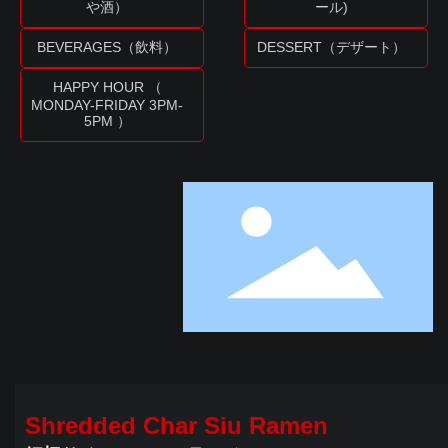
や酒）
ール)
BEVERAGES（飲料）
DESSERT（デザート）
HAPPY HOUR （
MONDAY-FRIDAY 3PM-
5PM ）
Shredded Char Siu Ramen