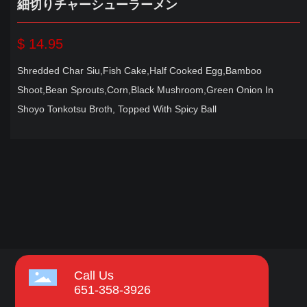
細切りチャーシューラーメン
$ 14.95
Shredded Char Siu,Fish Cake,Half Cooked Egg,Bamboo
Shoot,Bean Sprouts,Corn,Black Mushroom,Green Onion In
Shoyo Tonkotsu Broth, Topped With Spicy Ball
Call Us
651-358-3926